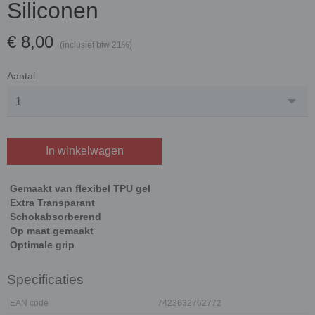
Siliconen
€ 8,00
(inclusief btw 21%)
Aantal
In winkelwagen
Gemaakt van flexibel TPU gel
Extra Transparant
Schokabsorberend
Op maat gemaakt
Optimale grip
Specificaties
EAN code
7423632762772