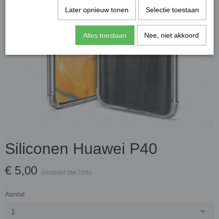
Later opnieuw tonen
Selectie toestaan
Alles toestaan
Nee, niet akkoord
Siliconen Huawei P40
€ 5,00
(inclusief btw 21%)
Aantal