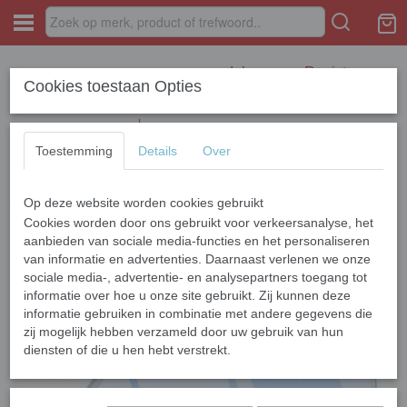
Inloggen
Registreren
Cookies toestaan Opties
Toestemming
Details
Over
Op deze website worden cookies gebruikt
Home
›
APPLE
›
iPhone 13 Series
›
iPhone 13 Pro Max
›
Apple iPhone
13 Pro Max Siliconen Anti Shock
Cookies worden door ons gebruikt voor verkeersanalyse, het
aanbieden van sociale media-functies en het personaliseren
van informatie en advertenties. Daarnaast verlenen we onze
sociale media-, advertentie- en analysepartners toegang tot
informatie over hoe u onze site gebruikt. Zij kunnen deze
informatie gebruiken in combinatie met andere gegevens die
zij mogelijk hebben verzameld door uw gebruik van hun
diensten of die u hen hebt verstrekt.