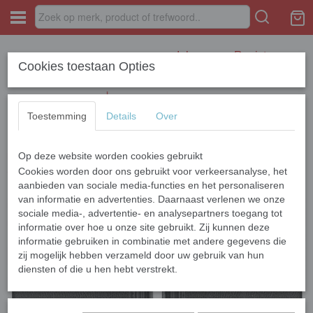
Inloggen
Registreren
Cookies toestaan Opties
Toestemming
Details
Over
Op deze website worden cookies gebruikt
Home
›
APPLE
›
iPhone 13 Series
›
iPhone 13 Pro Max
›
Apple iPhone
13 Pro Max Soft Book Case Luxe Wallet
Cookies worden door ons gebruikt voor verkeersanalyse, het
aanbieden van sociale media-functies en het personaliseren
van informatie en advertenties. Daarnaast verlenen we onze
sociale media-, advertentie- en analysepartners toegang tot
informatie over hoe u onze site gebruikt. Zij kunnen deze
informatie gebruiken in combinatie met andere gegevens die
zij mogelijk hebben verzameld door uw gebruik van hun
diensten of die u hen hebt verstrekt.